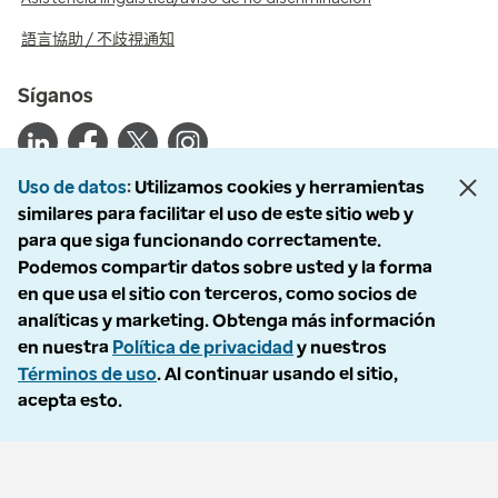
語言協助 / 不歧視通知
Síganos
Uso de datos
Utilizamos cookies y herramientas
similares para facilitar el uso de este sitio web y
© 2026 Optum, Inc. Todos los derechos reservados. Fotografías de
para que siga funcionando correctamente.
archivo utilizadas.
Podemos compartir datos sobre usted y la forma
Política de privacidad
en que usa el sitio con terceros, como socios de
Condiciones de uso
analíticas y marketing. Obtenga más información
Exclusión voluntaria
en nuestra
Política de privacidad
y nuestros
Accesibilidad
Términos de uso
. Al continuar usando el sitio,
Informe de vulnerabilidad
acepta esto.
Política de No Llamar