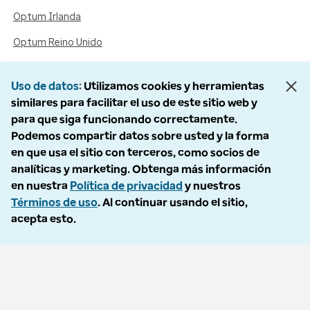
Optum Irlanda
Optum Reino Unido
Uso de datos
Utilizamos cookies y herramientas
Accesibilidad
similares para facilitar el uso de este sitio web y
para que siga funcionando correctamente.
Aviso de no discriminación/asistencia lingüística
Podemos compartir datos sobre usted y la forma
Asistencia lingüística/aviso de no discriminación
en que usa el sitio con terceros, como socios de
analíticas y marketing. Obtenga más información
語言協助 / 不歧視通知
en nuestra
Política de privacidad
y nuestros
Términos de uso
. Al continuar usando el sitio,
Síganos
acepta esto.
© 2026 Optum, Inc. Todos los derechos reservados. Fotografías de
archivo utilizadas.