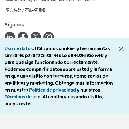
語言協助 / 不歧視通知
Síganos
Uso de datos
Utilizamos cookies y herramientas
similares para facilitar el uso de este sitio web y
© 2026 Optum, Inc. Todos los derechos reservados. Fotografías de
para que siga funcionando correctamente.
archivo utilizadas.
Podemos compartir datos sobre usted y la forma
Política de privacidad
en que usa el sitio con terceros, como socios de
Condiciones de uso
analíticas y marketing. Obtenga más información
Exclusión voluntaria
en nuestra
Política de privacidad
y nuestros
Accesibilidad
Términos de uso
. Al continuar usando el sitio,
Informe de vulnerabilidad
acepta esto.
Política de No Llamar