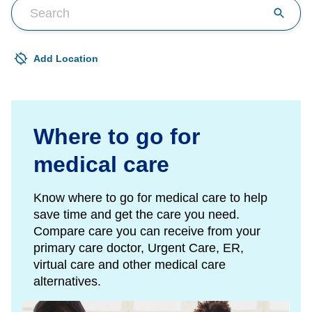
Search by provider or for the care you need
Add Location
Your current location is not set
Open to change/update your location
Where to go for
medical care
Know where to go for medical care to help
save time and get the care you need.
Compare care you can receive from your
primary care doctor, Urgent Care, ER,
virtual care and other medical care
alternatives.