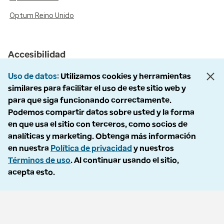
Optum Reino Unido
Accesibilidad
Aviso de no discriminación/asistencia lingüística
Uso de datos
Utilizamos cookies y herramientas
similares para facilitar el uso de este sitio web y
Asistencia lingüística/aviso de no discriminación
para que siga funcionando correctamente.
Podemos compartir datos sobre usted y la forma
語言協助 / 不歧視通知
en que usa el sitio con terceros, como socios de
analíticas y marketing. Obtenga más información
Síganos
en nuestra
Política de privacidad
y nuestros
Términos de uso
. Al continuar usando el sitio,
acepta esto.
© 2026 Optum, Inc. Todos los derechos reservados. Fotografías de
archivo utilizadas.
Política de privacidad