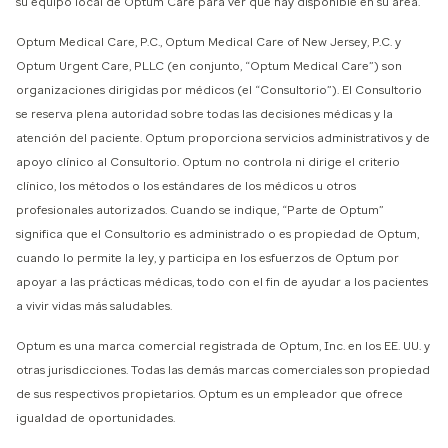
su equipo local de Optum Care para ver qué hay disponible en su área.
Optum Medical Care, P.C., Optum Medical Care of New Jersey, P.C. y
Optum Urgent Care, PLLC (en conjunto, “Optum Medical Care”) son
organizaciones dirigidas por médicos (el “Consultorio”). El Consultorio
se reserva plena autoridad sobre todas las decisiones médicas y la
atención del paciente. Optum proporciona servicios administrativos y de
apoyo clínico al Consultorio. Optum no controla ni dirige el criterio
clínico, los métodos o los estándares de los médicos u otros
profesionales autorizados. Cuando se indique, “Parte de Optum”
significa que el Consultorio es administrado o es propiedad de Optum,
cuando lo permite la ley, y participa en los esfuerzos de Optum por
apoyar a las prácticas médicas, todo con el fin de ayudar a los pacientes
a vivir vidas más saludables.
Optum es una marca comercial registrada de Optum, Inc. en los EE. UU. y
otras jurisdicciones. Todas las demás marcas comerciales son propiedad
de sus respectivos propietarios. Optum es un empleador que ofrece
igualdad de oportunidades.