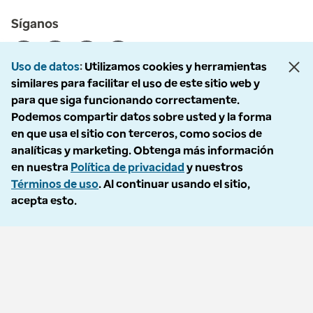
Síganos
Uso de datos
Utilizamos cookies y herramientas
similares para facilitar el uso de este sitio web y
para que siga funcionando correctamente.
© 2026 Optum, Inc. Todos los derechos reservados. Fotografías de
Podemos compartir datos sobre usted y la forma
archivo utilizadas.
en que usa el sitio con terceros, como socios de
Política de privacidad
analíticas y marketing. Obtenga más información
Condiciones de uso
en nuestra
Política de privacidad
y nuestros
Exclusión voluntaria
Términos de uso
. Al continuar usando el sitio,
Accesibilidad
acepta esto.
Informe de vulnerabilidad
Política de No Llamar