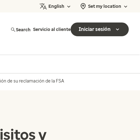
English
Set my location
Iniciar sesión
Search
Servicio al cliente
ón de su reclamación de la FSA
sitos y