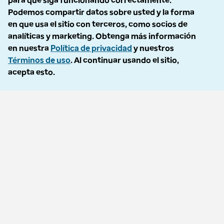
para que siga funcionando correctamente.
archivo utilizadas.
Podemos compartir datos sobre usted y la forma
Política de privacidad
en que usa el sitio con terceros, como socios de
Condiciones de uso
analíticas y marketing. Obtenga más información
Exclusión voluntaria
en nuestra
Política de privacidad
y nuestros
Accesibilidad
Términos de uso
. Al continuar usando el sitio,
Informe de vulnerabilidad
acepta esto.
Política de No Llamar