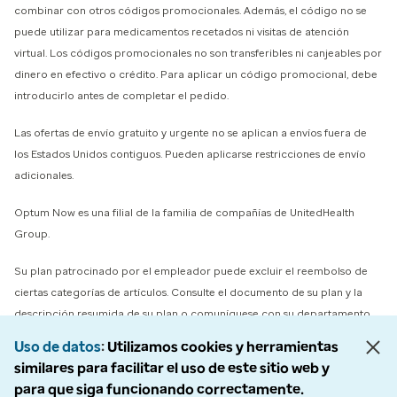
combinar con otros códigos promocionales. Además, el código no se
puede utilizar para medicamentos recetados ni visitas de atención
virtual. Los códigos promocionales no son transferibles ni canjeables por
dinero en efectivo o crédito. Para aplicar un código promocional, debe
introducirlo antes de completar el pedido.
Las ofertas de envío gratuito y urgente no se aplican a envíos fuera de
los Estados Unidos contiguos. Pueden aplicarse restricciones de envío
adicionales.
Optum Now es una filial de la familia de compañías de UnitedHealth
Group.
Su plan patrocinado por el empleador puede excluir el reembolso de
ciertas categorías de artículos. Consulte el documento de su plan y la
descripción resumida de su plan o comuníquese con su departamento
de beneficios para obtener detalles de cobertura específicos.
Uso de datos
Utilizamos cookies y herramientas
similares para facilitar el uso de este sitio web y
© 2026 Optum, Inc. Todos los derechos reservados. Fotografías de
para que siga funcionando correctamente.
archivo utilizadas.