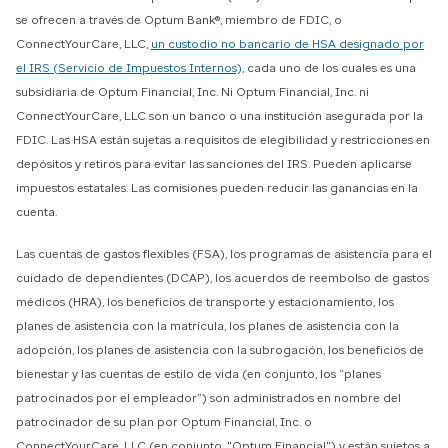
se ofrecen a través de Optum Bank®, miembro de FDIC, o
ConnectYourCare, LLC,
un custodio no bancario de HSA designado por
el IRS (Servicio de Impuestos Internos),
cada uno de los cuales es una
subsidiaria de Optum Financial, Inc. Ni Optum Financial, Inc. ni
ConnectYourCare, LLC son un banco o una institución asegurada por la
FDIC. Las HSA están sujetas a requisitos de elegibilidad y restricciones en
depósitos y retiros para evitar las sanciones del IRS. Pueden aplicarse
impuestos estatales. Las comisiones pueden reducir las ganancias en la
cuenta.
Las cuentas de gastos flexibles (FSA), los programas de asistencia para el
cuidado de dependientes (DCAP), los acuerdos de reembolso de gastos
médicos (HRA), los beneficios de transporte y estacionamiento, los
planes de asistencia con la matrícula, los planes de asistencia con la
adopción, los planes de asistencia con la subrogación, los beneficios de
bienestar y las cuentas de estilo de vida (en conjunto, los “planes
patrocinados por el empleador”) son administrados en nombre del
patrocinador de su plan por Optum Financial, Inc. o
ConnectYourCare, LLC (en conjunto, "Optum Financial") y están sujetos a