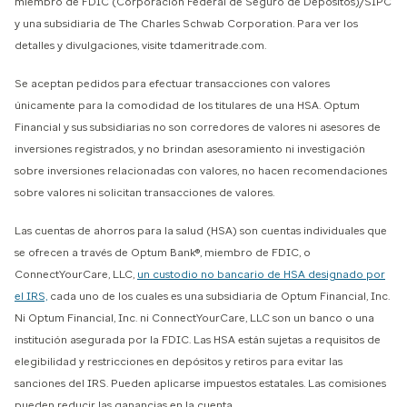
miembro de FDIC (Corporación Federal de Seguro de Depósitos)/SIPC
y una subsidiaria de The Charles Schwab Corporation. Para ver los
detalles y divulgaciones, visite tdameritrade.com.
Se aceptan pedidos para efectuar transacciones con valores
únicamente para la comodidad de los titulares de una HSA. Optum
Financial y sus subsidiarias no son corredores de valores ni asesores de
inversiones registrados, y no brindan asesoramiento ni investigación
sobre inversiones relacionadas con valores, no hacen recomendaciones
sobre valores ni solicitan transacciones de valores.
Las cuentas de ahorros para la salud (HSA) son cuentas individuales que
se ofrecen a través de Optum Bank®, miembro de FDIC, o
ConnectYourCare, LLC,
un custodio no bancario de HSA designado por
el IRS,
cada uno de los cuales es una subsidiaria de Optum Financial, Inc.
Ni Optum Financial, Inc. ni ConnectYourCare, LLC son un banco o una
institución asegurada por la FDIC. Las HSA están sujetas a requisitos de
elegibilidad y restricciones en depósitos y retiros para evitar las
sanciones del IRS. Pueden aplicarse impuestos estatales. Las comisiones
pueden reducir las ganancias en la cuenta.