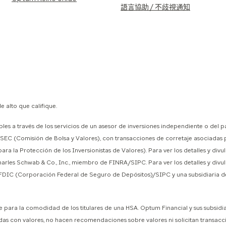
語言協助 / 不歧視通知
 alto que califique.
les a través de los servicios de un asesor de inversiones independiente o del p
la SEC (Comisión de Bolsa y Valores), con transacciones de corretaje asociad
 la Protección de los Inversionistas de Valores). Para ver los detalles y divu
Charles Schwab & Co., Inc., miembro de FINRA/SIPC. Para ver los detalles y divul
de FDIC (Corporación Federal de Seguro de Depósitos)/SIPC y una subsidiaria de
ara la comodidad de los titulares de una HSA. Optum Financial y sus subsidiar
das con valores, no hacen recomendaciones sobre valores ni solicitan transacci