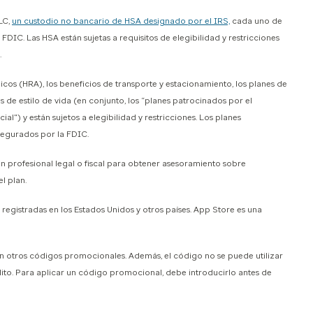
LC,
un custodio no bancario de HSA designado por el IRS,
cada uno de
FDIC. Las HSA están sujetas a requisitos de elegibilidad y restricciones
.
os (HRA), los beneficios de transporte y estacionamiento, los planes de
as de estilo de vida (en conjunto, los “planes patrocinados por el
) y están sujetos a elegibilidad y restricciones. Los planes
segurados por la FDIC.
un profesional legal o fiscal para obtener asesoramiento sobre
l plan.
egistradas en los Estados Unidos y otros países. App Store es una
otros códigos promocionales. Además, el código no se puede utilizar
dito. Para aplicar un código promocional, debe introducirlo antes de