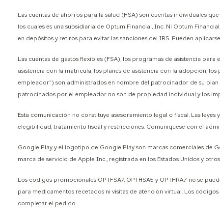
Las cuentas de ahorros para la salud (HSA) son cuentas individuales q
los cuales es una subsidiaria de Optum Financial, Inc. Ni Optum Financial
en depósitos y retiros para evitar las sanciones del IRS. Pueden aplicars
Las cuentas de gastos flexibles (FSA), los programas de asistencia par
asistencia con la matrícula, los planes de asistencia con la adopción, los
empleador”) son administrados en nombre del patrocinador de su plan por
patrocinados por el empleador no son de propiedad individual y los imp
Esta comunicación no constituye asesoramiento legal o fiscal. Las leyes 
elegibilidad, tratamiento fiscal y restricciones. Comuníquese con el admin
Google Play y el logotipo de Google Play son marcas comerciales de Goo
marca de servicio de Apple Inc., registrada en los Estados Unidos y otros
Los códigos promocionales OPTFSA7, OPTHSA5 y OPTHRA7 no se pueden a
para medicamentos recetados ni visitas de atención virtual. Los códigos
completar el pedido.