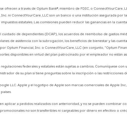
ue se ofrecen a través de Optum Bank®, miembro de FDIC, o ConnectYourCare, L
, Inc. ni ConnectYourCare, LLC son un banco o una institución asegurada por la 
e impuestos estatales. Las comisiones pueden reducir las ganancias en la cuenta
a el cuidado de dependientes (DCAP), los acuerdos de reembolso de gastos médic
 planes de asistencia con la subrogación, los beneficios de bienestar y las cuent
 Optum Financial, Inc. o ConnectYourCare, LLC (en conjunto, "Optum Financial"
ortes disponibles en virtud del plan patrocinado por el empleador no están a
y regulaciones federales y estatales están sujetas a cambios. Comuníquese con 
istrador de su plan si tiene preguntas sobre la inscripción o las restricciones de
gle LLC. Apple y el logotipo de Apple son marcas comerciales de Apple Inc., r
 países.
plicar a pedidos realizados con anterioridad, y no se pueden combinar con 
 promocionales no son transferibles ni canjeables por dinero en efectivo o cré