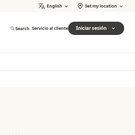
English
Set my location
Iniciar sesión
Search
Servicio al cliente