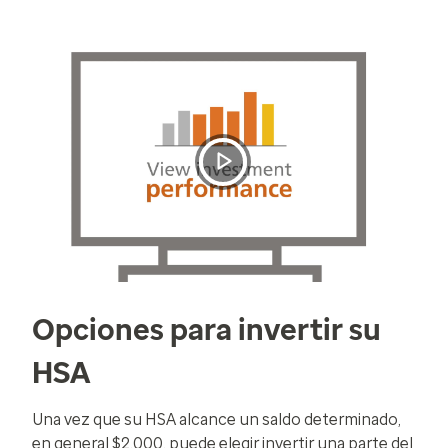
Play
Video
Video
Player
is
loading.
Opciones para invertir su
HSA
Una vez que su HSA alcance un saldo determinado,
en general $2,000, puede elegir invertir una parte del