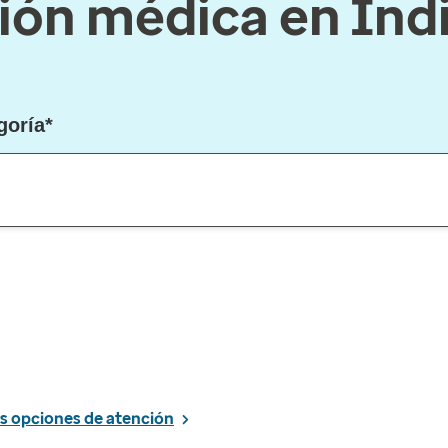
ión médica en Ind
goría*
s opciones de atención