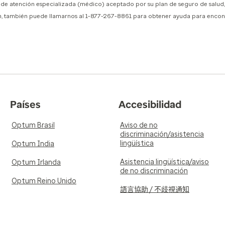
o de atención especializada (médico) aceptado por su plan de seguro de salu
um, también puede llamarnos al 1-877-267-8861 para obtener ayuda para encon
Países
Accesibilidad
Optum Brasil
Aviso de no
discriminación/asistencia
lingüística
Optum India
Asistencia lingüística/aviso
Optum Irlanda
de no discriminación
Optum Reino Unido
語言協助 / 不歧視通知