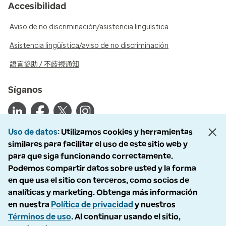
Accesibilidad
Aviso de no discriminación/asistencia lingüística
Asistencia lingüística/aviso de no discriminación
語言協助 / 不歧視通知
Síganos
Uso de datos
Utilizamos cookies y herramientas
similares para facilitar el uso de este sitio web y
© 2026 Optum, Inc. Todos los derechos reservados. Fotografías de
para que siga funcionando correctamente.
archivo utilizadas.
Podemos compartir datos sobre usted y la forma
Política de privacidad
en que usa el sitio con terceros, como socios de
Condiciones de uso
analíticas y marketing. Obtenga más información
Exclusión voluntaria
en nuestra
Política de privacidad
y nuestros
Accesibilidad
Términos de uso
. Al continuar usando el sitio,
Informe de vulnerabilidad