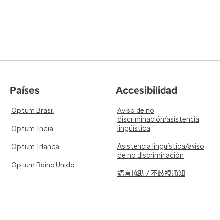
Países
Accesibilidad
Optum Brasil
Aviso de no
discriminación/asistencia
lingüística
Optum India
Asistencia lingüística/aviso
Optum Irlanda
de no discriminación
Optum Reino Unido
語言協助 / 不歧視通知