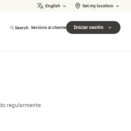
English
Set my location
Iniciar sesión
Search
Servicio al cliente
ado regularmente.