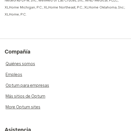
Networks-DFW, Inc.; WellMed of Las Cruces, Inc.; WND Medical, PLLC;
XLHome Michigan, P.C.; XLHome Northeast, P.C.; XLHome Oklahoma, Inc.;
XLHome, P.C.
Compañía
Quiénes somos
Empleos
Optum para empresas
Más sitios de Optum
More Optum sites
Asistencia