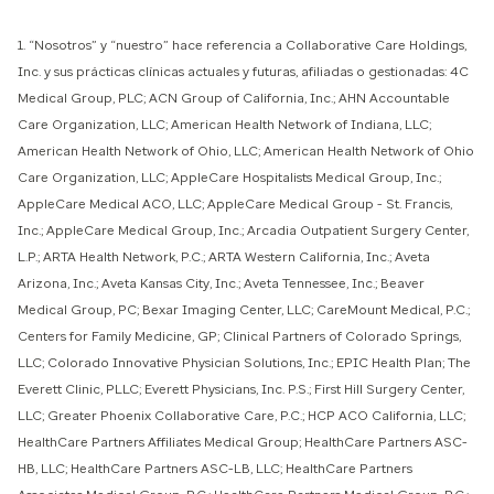
1. “Nosotros” y “nuestro” hace referencia a Collaborative Care Holdings,
Inc. y sus prácticas clínicas actuales y futuras, afiliadas o gestionadas: 4C
Medical Group, PLC; ACN Group of California, Inc.; AHN Accountable
Care Organization, LLC; American Health Network of Indiana, LLC;
American Health Network of Ohio, LLC; American Health Network of Ohio
Care Organization, LLC; AppleCare Hospitalists Medical Group, Inc.;
AppleCare Medical ACO, LLC; AppleCare Medical Group - St. Francis,
Inc.; AppleCare Medical Group, Inc.; Arcadia Outpatient Surgery Center,
L.P.; ARTA Health Network, P.C.; ARTA Western California, Inc.; Aveta
Arizona, Inc.; Aveta Kansas City, Inc.; Aveta Tennessee, Inc.; Beaver
Medical Group, PC; Bexar Imaging Center, LLC; CareMount Medical, P.C.;
Centers for Family Medicine, GP; Clinical Partners of Colorado Springs,
LLC; Colorado Innovative Physician Solutions, Inc.; EPIC Health Plan; The
Everett Clinic, PLLC; Everett Physicians, Inc. P.S.; First Hill Surgery Center,
LLC; Greater Phoenix Collaborative Care, P.C.; HCP ACO California, LLC;
HealthCare Partners Affiliates Medical Group; HealthCare Partners ASC-
HB, LLC; HealthCare Partners ASC-LB, LLC; HealthCare Partners