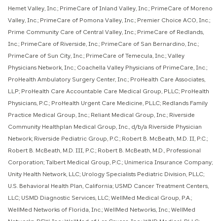
Hemet Valley, Inc.; PrimeCare of Inland Valley, Inc.; PrimeCare of Moreno
Valley, Inc.; PrimeCare of Pomona Valley, Inc.; Premier Choice ACO, Inc.;
Prime Community Care of Central Valley, Inc.; PrimeCare of Redlands,
Inc.; PrimeCare of Riverside, Inc.; PrimeCare of San Bernardino, Inc.;
PrimeCare of Sun City, Inc.; PrimeCare of Temecula, Inc.; Valley
Physicians Network, Inc.; Coachella Valley Physicians of PrimeCare, Inc.;
ProHealth Ambulatory Surgery Center, Inc.; ProHealth Care Associates,
LLP; ProHealth Care Accountable Care Medical Group, PLLC; ProHealth
Physicians, P.C.; ProHealth Urgent Care Medicine, PLLC; Redlands Family
Practice Medical Group, Inc.; Reliant Medical Group, Inc.; Riverside
Community Healthplan Medical Group, Inc., d/b/a Riverside Physician
Network; Riverside Pediatric Group, P.C.; Robert B. McBeath, M.D. II, P.C.;
Robert B. McBeath, M.D. III, P.C.; Robert B. McBeath, M.D., Professional
Corporation; Talbert Medical Group, P.C.; Unimerica Insurance Company;
Unity Health Network, LLC; Urology Specialists Pediatric Division, PLLC;
U.S. Behavioral Health Plan, California; USMD Cancer Treatment Centers,
LLC; USMD Diagnostic Services, LLC; WellMed Medical Group, P.A.;
WellMed Networks of Florida, Inc.; WellMed Networks, Inc.; WellMed