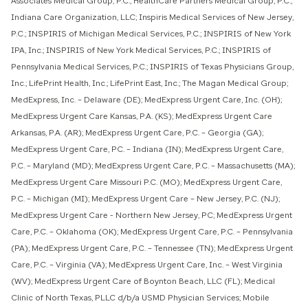
Associates Medical Group, P.C.; HealthCare Partners Medical Group, P.C.;
Indiana Care Organization, LLC; Inspiris Medical Services of New Jersey,
P.C.; INSPIRIS of Michigan Medical Services, P.C.; INSPIRIS of New York
IPA, Inc.; INSPIRIS of New York Medical Services, P.C.; INSPIRIS of
Pennsylvania Medical Services, P.C.; INSPIRIS of Texas Physicians Group,
Inc.; LifePrint Health, Inc.; LifePrint East, Inc.; The Magan Medical Group;
MedExpress, Inc. – Delaware (DE); MedExpress Urgent Care, Inc. (OH);
MedExpress Urgent Care Kansas, P.A. (KS); MedExpress Urgent Care
Arkansas, P.A. (AR); MedExpress Urgent Care, P.C. – Georgia (GA);
MedExpress Urgent Care, PC. – Indiana (IN); MedExpress Urgent Care,
P.C. – Maryland (MD); MedExpress Urgent Care, P.C. – Massachusetts (MA);
MedExpress Urgent Care Missouri P.C. (MO); MedExpress Urgent Care,
P.C. – Michigan (MI); MedExpress Urgent Care – New Jersey, P.C. (NJ);
MedExpress Urgent Care - Northern New Jersey, PC; MedExpress Urgent
Care, P.C. – Oklahoma (OK); MedExpress Urgent Care, P.C. – Pennsylvania
(PA); MedExpress Urgent Care, P.C. – Tennessee (TN); MedExpress Urgent
Care, P.C. – Virginia (VA); MedExpress Urgent Care, Inc. – West Virginia
(WV); MedExpress Urgent Care of Boynton Beach, LLC (FL); Medical
Clinic of North Texas, PLLC d/b/a USMD Physician Services; Mobile