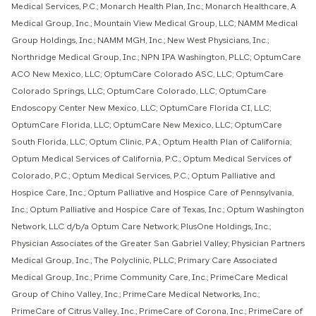
Medical Services, P.C.; Monarch Health Plan, Inc.; Monarch Healthcare, A
Medical Group, Inc.; Mountain View Medical Group, LLC; NAMM Medical
Group Holdings, Inc.; NAMM MGH, Inc.; New West Physicians, Inc.;
Northridge Medical Group, Inc.; NPN IPA Washington, PLLC; OptumCare
ACO New Mexico, LLC; OptumCare Colorado ASC, LLC; OptumCare
Colorado Springs, LLC; OptumCare Colorado, LLC; OptumCare
Endoscopy Center New Mexico, LLC; OptumCare Florida CI, LLC;
OptumCare Florida, LLC; OptumCare New Mexico, LLC; OptumCare
South Florida, LLC; Optum Clinic, P.A.; Optum Health Plan of California;
Optum Medical Services of California, P.C.; Optum Medical Services of
Colorado, P.C.; Optum Medical Services, P.C.; Optum Palliative and
Hospice Care, Inc.; Optum Palliative and Hospice Care of Pennsylvania,
Inc.; Optum Palliative and Hospice Care of Texas, Inc.; Optum Washington
Network, LLC d/b/a Optum Care Network; PlusOne Holdings, Inc.;
Physician Associates of the Greater San Gabriel Valley; Physician Partners
Medical Group, Inc.; The Polyclinic, PLLC; Primary Care Associated
Medical Group, Inc.; Prime Community Care, Inc.; PrimeCare Medical
Group of Chino Valley, Inc.; PrimeCare Medical Networks, Inc.;
PrimeCare of Citrus Valley, Inc.; PrimeCare of Corona, Inc.; PrimeCare of